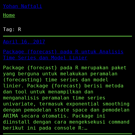
Yohan Naftali
Home
Tag:
R
April 16, 2017
Package {forecast} pada R untuk Analisis
Time Series dan Model Linier
Package {forecast} pada R merupakan paket
yang berguna untuk melakukan peramalan
(forecasting) time series dan model
linier. Package {forecast} berisi metoda
dan tool untuk menampilkan dan
menganalisis peramalan time series
univariate, termasuk exponential smoothing
dengan pemodelan state space dan pemodelan
ARIMA secara otomatis. Package ini
diinstall dengan cara mengeksekusi command
berikut ini pada console R:…