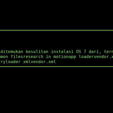
 ditemukan kesulitan instalasi OS 7 dari, ter
mmon filesresearch in motionapp loadervendor.
rryloader xmlvendor.xml