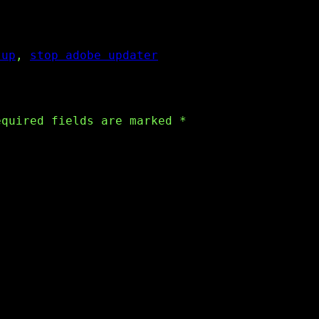
tup
, 
stop adobe updater
equired fields are marked
*