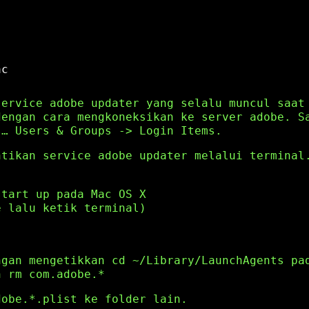
ac
service adobe updater yang selalu muncul saat
dengan cara mengkoneksikan ke server adobe. S
s… Users & Groups -> Login Items.
ntikan service adobe updater melalui terminal
start up pada Mac OS X
e lalu ketik terminal)
ngan mengetikkan cd ~/Library/LaunchAgents pa
n rm com.adobe.*
dobe.*.plist ke folder lain.