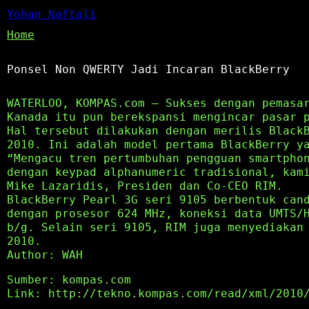
Yohan Naftali
Home
Ponsel Non QWERTY Jadi Incaran BlackBerry
WATERLOO, KOMPAS.com – Sukses dengan pemasa
Kanada itu pun berekspansi mengincar pasar 
Hal tersebut dilakukan dengan merilis Black
2010. Ini adalah model pertama BlackBerry y
“Mengacu tren pertumbuhan pengguan smartpho
dengan keypad alphanumeric tradisional, kam
Mike Lazaridis, Presiden dan Co-CEO RIM.
BlackBerry Pearl 3G seri 9105 berbentuk can
dengan prosesor 624 MHz, koneksi data UMTS/
b/g. Selain seri 9105, RIM juga menyediakan
2010.
Author: WAH
Sumber: kompas.com
Link: http://tekno.kompas.com/read/xml/2010