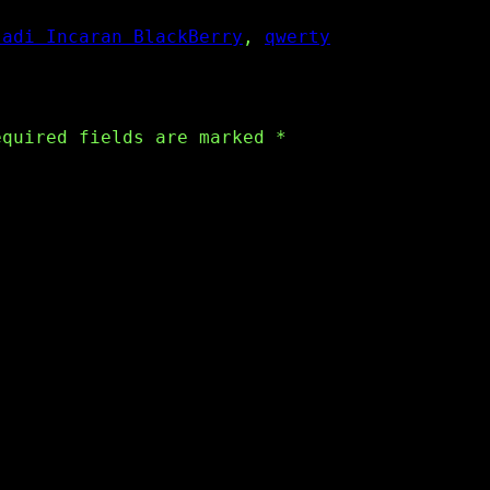
Jadi Incaran BlackBerry
, 
qwerty
equired fields are marked
*