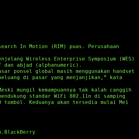
search In Motion (RIM) puas. Perusahaan
enjelang Wireless Enterprise Symposium (WES)
f dan abjad (alphanumeric).
asar ponsel global masih menggunakan handset
peluang di pasar yang menjanjikan,” kata
Meski mungil kemampuannya tak kalah canggih
mendukung standar WiFi 802.11n di samping
0 tombol. Keduanya akan tersedia mulai Mei
n.BlackBerry