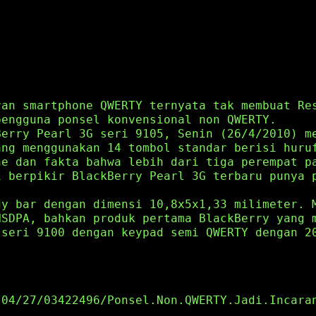
ran smartphone QWERTY ternyata tak membuat Re
pengguna ponsel konvensional non QWERTY.
Berry Pearl 3G seri 9105, Senin (26/4/2010) m
ang menggunakan 14 tombol standar berisi huru
ne dan fakta bahwa lebih dari tiga perempat p
i berpikir BlackBerry Pearl 3G terbaru punya 
dy bar dengan dimensi 10,8x5x1,33 milimeter. 
HSDPA, bahkan produk pertama BlackBerry yang 
 seri 9100 dengan keypad semi QWERTY dengan 2
/04/27/03422496/Ponsel.Non.QWERTY.Jadi.Incara