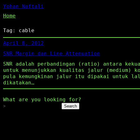
Yohan Naftali
Home
Tag:
cable
April 8, 2012
SNR Margin dan Line Attenuation
SNR adalah perbandingan (ratio) antara keku
untuk menunjukkan kualitas jalur (medium) k
pula kemungkinan jalur itu dipakai untuk la
dikatakan…
What are you looking for?
Search