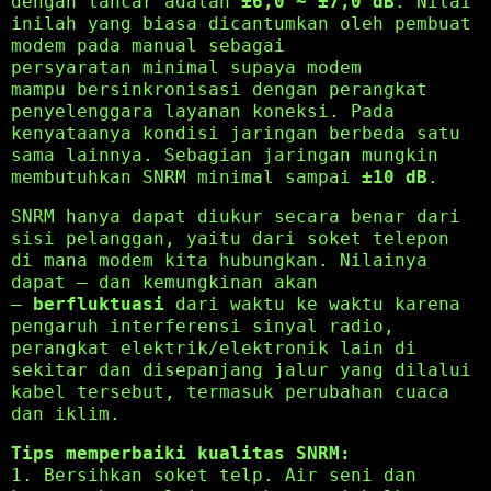
dengan lancar adalah
±6,0 ~ ±7,0 dB
. Nilai
inilah yang biasa dicantumkan oleh pembuat
modem pada manual sebagai
persyaratan minimal supaya modem
mampu bersinkronisasi dengan perangkat
penyelenggara layanan koneksi. Pada
kenyataanya kondisi jaringan berbeda satu
sama lainnya. Sebagian jaringan mungkin
membutuhkan SNRM minimal sampai
±10 dB
.
SNRM hanya dapat diukur secara benar dari
sisi pelanggan, yaitu dari soket telepon
di mana modem kita hubungkan. Nilainya
dapat — dan kemungkinan akan
—
berfluktuasi
dari waktu ke waktu karena
pengaruh interferensi sinyal radio,
perangkat elektrik/elektronik lain di
sekitar dan disepanjang jalur yang dilalui
kabel tersebut, termasuk perubahan cuaca
dan iklim.
Tips memperbaiki kualitas SNRM:
1. Bersihkan soket telp. Air seni dan