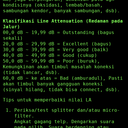
kondisinya (oksidasi, lembab/basah,
sambungan kendor, banyak sambungan, dsb).
Klasifikasi Line Attenuation (Redaman pada
Jalur)
00,0 dB ~ 19,99 dB = Outstanding (bagus
sekali)
20,0 dB ~ 29,99 dB = Excellent (bagus)
30,0 dB ~ 39,99 dB = Very good (baik)
40,0 dB ~ 49,99 dB = Good (cukup)
50,0 dB ~ 59,99 dB = Poor (buruk),
Kemungkinan akan timbul masalah koneksi
(tidak lancar, dsb).
60,0 dB ~ ke atas = Bad (amburadul), Pasti
akan timbul banyak gangguan koneksi
(sinyal hilang, tidak bisa connect, dsb).
Tips untuk memperbaiki nilai LA
Periksa/test splitter dan/atau micro-
filter.
Angkat gagang telp. Dengarkan suara
nada pilih. Suara berdenging atau