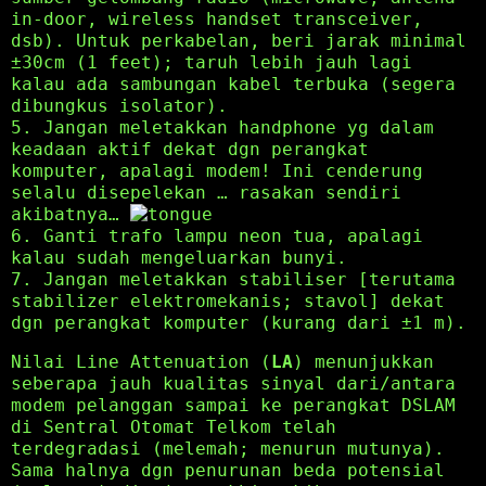
in-door, wireless handset transceiver,
dsb). Untuk perkabelan, beri jarak minimal
±30cm (1 feet); taruh lebih jauh lagi
kalau ada sambungan kabel terbuka (segera
dibungkus isolator).
5. Jangan meletakkan handphone yg dalam
keadaan aktif dekat dgn perangkat
komputer, apalagi modem! Ini cenderung
selalu disepelekan … rasakan sendiri
akibatnya…
6. Ganti trafo lampu neon tua, apalagi
kalau sudah mengeluarkan bunyi.
7. Jangan meletakkan stabiliser [terutama
stabilizer elektromekanis; stavol] dekat
dgn perangkat komputer (kurang dari ±1 m).
Nilai Line Attenuation (
LA
) menunjukkan
seberapa jauh kualitas sinyal dari/antara
modem pelanggan sampai ke perangkat DSLAM
di Sentral Otomat Telkom telah
terdegradasi (melemah; menurun mutunya).
Sama halnya dgn penurunan beda potensial