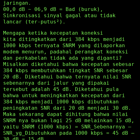
jaringan.
00,0 dB ~ 06,9 dB = Bad (buruk),
Sinkronisasi sinyal gagal atau tidak
lancar (ter-putus²).
Mengapa ketika kecepatan koneksi
kita ditingkatkan dari 384 kbps menjadi
1000 kbps ternyata SNRM yang dilaporkan
modem menurun, padahal perangkat koneksi
dan perkabelan tidak ada yang diganti?
Misalkan diketahui bahwa kecepatan sebesar
384 kbps membutuhkan tingkat SNR sebesar
20 dB. Diketahui bahwa ternyata nilai SNR
sebenarnya dari jalur yang dipakai
tersebut adalah 45 dB. Diketahui pula
bahwa untuk meningkatkan kecepatan dari
384 kbps menjadi 1000 kbps dibutuhkan
peningkatan SNR dari 20 dB menjadi 30 dB.
Maka sekarang dapat dihitung bahwa nilai
SNRM nya bukan lagi 25 dB melainkan 15 dB,
yaitu SNRM (1000 kbps) = SNR_Sebenarnya –
SNR_yg_Dibutuhkan pada 1000 kbps = 45 dB –
30 dB = 15 dB