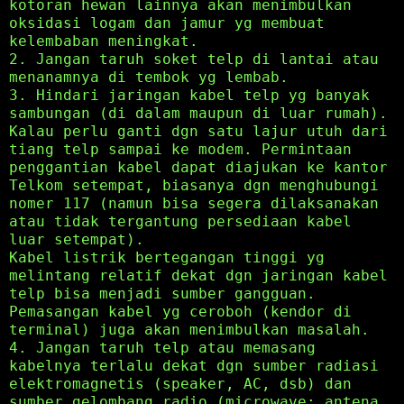
kotoran hewan lainnya akan menimbulkan
oksidasi logam dan jamur yg membuat
kelembaban meningkat.
2. Jangan taruh soket telp di lantai atau
menanamnya di tembok yg lembab.
3. Hindari jaringan kabel telp yg banyak
sambungan (di dalam maupun di luar rumah).
Kalau perlu ganti dgn satu lajur utuh dari
tiang telp sampai ke modem. Permintaan
penggantian kabel dapat diajukan ke kantor
Telkom setempat, biasanya dgn menghubungi
nomer 117 (namun bisa segera dilaksanakan
atau tidak tergantung persediaan kabel
luar setempat).
Kabel listrik bertegangan tinggi yg
melintang relatif dekat dgn jaringan kabel
telp bisa menjadi sumber gangguan.
Pemasangan kabel yg ceroboh (kendor di
terminal) juga akan menimbulkan masalah.
4. Jangan taruh telp atau memasang
kabelnya terlalu dekat dgn sumber radiasi
elektromagnetis (speaker, AC, dsb) dan
sumber gelombang radio (microwave; antena