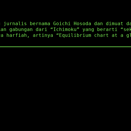
g jurnalis bernama Goichi Hosoda dan dimuat d
kan gabungan dari “Ichimoku” yang berarti “se
ra harfiah, artinya “Equilibrium chart at a g