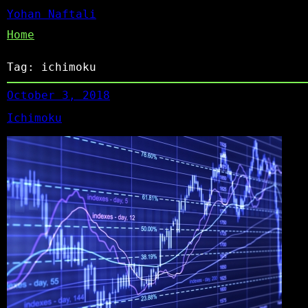
Yohan Naftali
Home
Tag:
ichimoku
October 3, 2018
Ichimoku