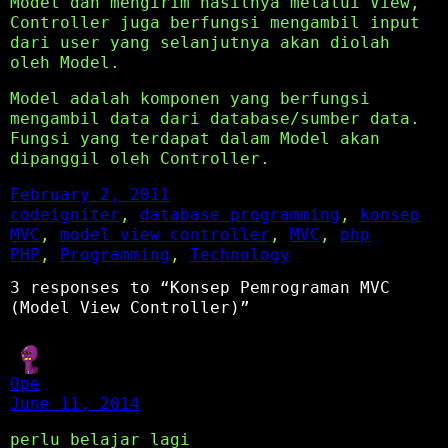
Model dan mengirim hasilnya melalui View,
Controller juga berfungsi mengambil input
dari user yang selanjutnya akan diolah
oleh Model.
Model adalah komponen yang berfungsi
mengambil data dari database/sumber data.
Fungsi yang terdapat dalam Model akan
dipanggil oleh Controller.
February 2, 2011
codeigniter
, 
database programming
, 
konsep
MVC
, 
model view controller
, 
MVC
, 
php
PHP
, 
Programming
, 
Technology
3 responses to “Konsep Pemrograman MVC
(Model View Controller)”
Ope
June 11, 2014
perlu belajar lagi