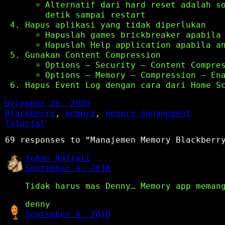
Alternatif dari hard reset adalah s
detik sampai restart
Hapus aplikasi yang tidak diperlukan
Hapuslah games brickbreaker apabila
Hapuslah Help application apabila a
Gunakan Content Compression
Options – Security – Content Compre
Options – Memory – Compression – En
Hapus Event Log dengan cara dari Home S
December 26, 2009
Blackberry
, 
memory
, 
memory management
Tutorial
69 responses to “Manajemen Memory Blackberr
Yohan Naftali
September 4, 2010
Tidak harus mas Denny… Memory app meman
denny
September 4, 2010