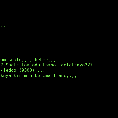
?
,,,
wam soale,,,, hehee,,,,
?? Soale taa ada tombol deletenya???
g-jedog (9300),,,,
cknya kirimin ke email ane,,,,