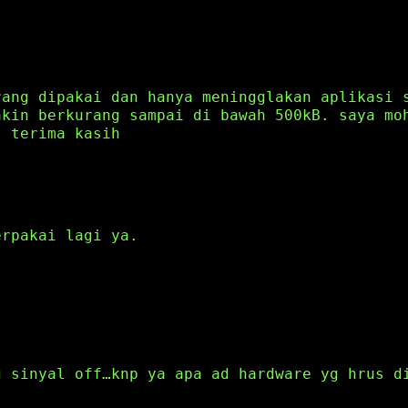
rang dipakai dan hanya meningglakan aplikasi 
akin berkurang sampai di bawah 500kB. saya mo
. terima kasih
erpakai lagi ya.
.
g sinyal off…knp ya apa ad hardware yg hrus d