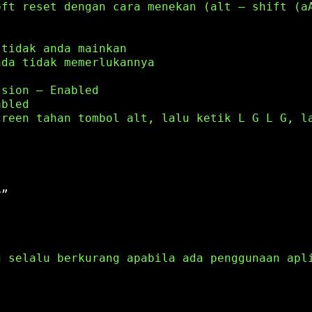
oft reset dengan cara menekan (alt – shift (a
 tidak anda mainkan
nda tidak memerlukannya
ssion – Enabled
abled
creen tahan tombol alt, lalu ketik L G L G, l
y”
g selalu berkurang apabila ada penggunaan apl