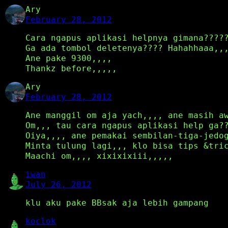
Ary
February 28, 2012
Cara ngapus aplikasi helpnya gimana????
Ga ada tombol deletenya???? Hahahhaaa,,
Ane pake 9300,,,,
Thankz before,,,,,
Ary
February 28, 2012
Ane manggil om aja yach,,,, ane masih a
Om,,, tau cara ngapus aplikasi help ga?
Oiya,,,, ane pemakai sembilan-tiga-jedo
Minta tulung lagi,,, klo bisa tips &tri
Maachi om,,,, xixixixiii,,,,,
iwan
July 26, 2012
klu aku pake BBsak aja lebih gampang
koclok