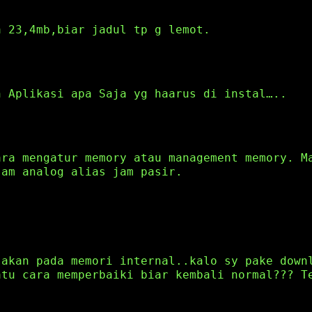
a 23,4mb,biar jadul tp g lemot.
n Aplikasi apa Saja yg haarus di instal…..
ara mengatur memory atau management memory. M
jam analog alias jam pasir.
sakan pada memori internal..kalo sy pake down
atu cara memperbaiki biar kembali normal??? T