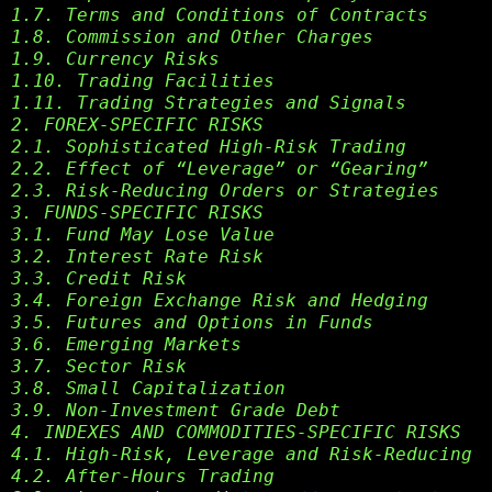
1.7. Terms and Conditions of Contracts
1.8. Commission and Other Charges
1.9. Currency Risks
1.10. Trading Facilities
1.11. Trading Strategies and Signals
2. FOREX-SPECIFIC RISKS
2.1. Sophisticated High-Risk Trading
2.2. Effect of “Leverage” or “Gearing”
2.3. Risk-Reducing Orders or Strategies
3. FUNDS-SPECIFIC RISKS
3.1. Fund May Lose Value
3.2. Interest Rate Risk
3.3. Credit Risk
3.4. Foreign Exchange Risk and Hedging
3.5. Futures and Options in Funds
3.6. Emerging Markets
3.7. Sector Risk
3.8. Small Capitalization
3.9. Non-Investment Grade Debt
4. INDEXES AND COMMODITIES-SPECIFIC RISKS
4.1. High-Risk, Leverage and Risk-Reducing
4.2. After-Hours Trading