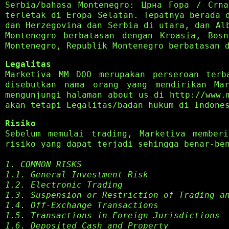
Serbia/bahasa Montenegro: Црна Гора / Crna
terletak di Eropa Selatan. Tepatnya berada 
dan Herzegovina dan Serbia di utara, dan Al
Montenegro berbatasan dengan Kroasia, Bos
Montenegro, Republik Montenegro berbatasan 
Legalitas
Marketiva MM DOO merupakan perseroan terb
disebutkan nama orang yang mendirikan Ma
mengunjungi halaman about us di http://www.
akan tetapi Legalitas/badan hukum di Indone
Risiko
Sebelum memulai trading, Marketiva member
risiko yang dapat terjadi sehingga benar-be
1. COMMON RISKS
1.1. General Investment Risk
1.2. Electronic Trading
1.3. Suspension or Restriction of Trading a
1.4. Off-Exchange Transactions
1.5. Transactions in Foreign Jurisdictions
1.6. Deposited Cash and Property