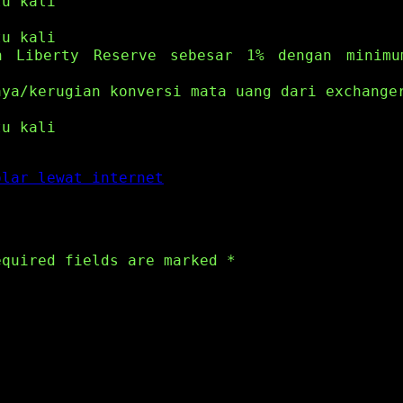
tu kali
tu kali
n Liberty Reserve sebesar 1% dengan minimu
aya/kerugian konversi mata uang dari exchange
tu kali
olar lewat internet
equired fields are marked
*