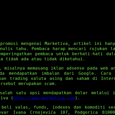
promosi mengenai Marketiva, artikel ini han
nulis tahu. Pembaca harap mencari rujukan l
emperingatkan pembaca untuk berhati-hati dal
ia tidak ada atau tidak diketahui.
, misalnya memasang iklan adsense pada web a
da mendapatkan imbalan dari Google. Cara
kan trading valuta asing dan saham di Inter
ersebut merupakan
scam
.
salah satu opsi mendapatkan dolar melalui 
tiva (
http://www.marketiva.com
).
 beli valas, funds, indexes dan komoditi se
var Ivana Crnojevića 107, Podgorica 81000