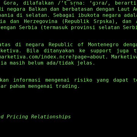
 Gora, dilafalkan /’t͡sr̩naː ‘ɡɔra/, berart
di negara Balkan dan berbatasan dengan Laut A
bania di selatan. Sebagai ibukota negara adal
nia dan Herzegovina (Republik Srpska), dan 
dengan Serbia (termasuk provinsi selatan Serb
atas di negara Republic of Montenegro deng
rketiva. Bila ditanyakan ke support juga t
marketiva.com/index.ncre?page=about. Marketiv
sia masih belum ada/tidak jelas.
ikan informasi mengenai risiko yang dapat t
nar paham mengenai trading.
nd Pricing Relationships