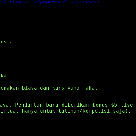
om/index.ncre?page=risk-disclosure
a
nesia
i
okal
l
kenakan biaya dan kurs yang mahal
aya. Pendaftar baru diberikan bonus $5 live
virtual hanya untuk latihan/kompetisi saja).