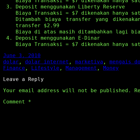
Biaya Transaksi = $7 dikenakan hanya sa
Deposit menggunakan Liberty Reserve
Biaya Transaksi = $7 dikenakan hanya sa
Ditambah biaya transfer yang dikenaka
transfer $2.99
Biaya di atas masih ditambahkan lagi bi
Deposit menggunakan E-Dinar
Biaya Transaksi = $7 dikenakan hanya sa
June 3, 2010
dolar
, 
dolar internet
, 
marketiva
, 
mengais d
Finance
, 
Lifestyle
, 
Management
, 
Money
Leave a Reply
Your email address will not be published.
R
Comment
*