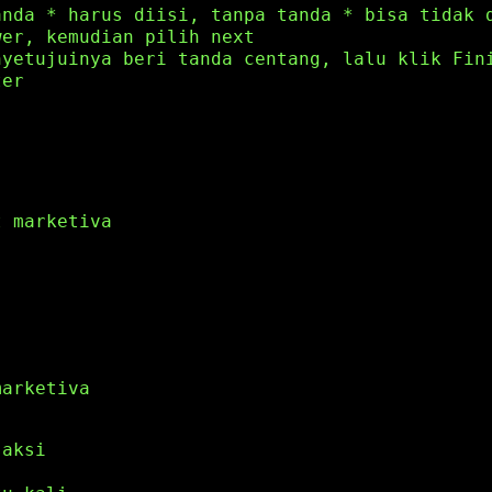
anda * harus diisi, tanpa tanda * bisa tidak 
wer, kemudian pilih next
nyetujuinya beri tanda centang, lalu klik Fin
ter
t marketiva
marketiva
saksi